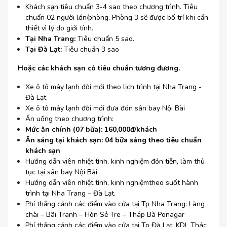
Khách sạn tiêu chuẩn 3-4 sao theo chương trình. Tiêu
chuẩn 02 người lớn/phòng. Phòng 3 sẽ được bố trí khi cần
thiết vì lý do giới tính.
Tại Nha Trang:
Tiêu chuẩn 5 sao.
Tại Đà Lạt:
Tiêu chuẩn 3 sao
Hoặc các khách sạn có tiêu chuẩn tương đương.
Xe ô tô máy lạnh đời mới theo lịch trình tại Nha Trang -
Đà Lạt
Xe ô tô máy lạnh đời mới đưa đón sân bay Nội Bài
Ăn uống theo chương trình:
Mức ăn chính (07 bữa):
160,000đ/khách
Ăn sáng tại khách sạn: 04 bữa sáng theo tiêu chuẩn
khách sạn
Hướng dẫn viên nhiệt tình, kinh nghiệm đón tiễn, làm thủ
tục tại sân bay Nội Bài
Hướng dẫn viên nhiệt tình, kinh nghiệmtheo suốt hành
trình tại Nha Trang – Đà Lạt.
Phí thắng cảnh các điểm vào cửa tại Tp Nha Trang: Làng
chài – Bãi Tranh – Hòn Sẻ Tre – Tháp Bà Ponagar
Phí thắng cảnh các điểm vào cửa tại Tp Đà Lạt: KDL Thác