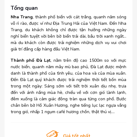
Tổng quan
Nha Trang
, thành phố biển với cát trắng, quanh năm sóng
vỗ rì rào, được ví như Địa Trung Hải của Việt Nam. Đến Nha
Trang, du khách không chỉ được tận hưởng những ngày
nghỉ biển tuyệt vời bên bờ biển trải dài, bầu trời xanh ngắt…
mà du khách còn được trải nghiệm những dịch vụ vui chơi
giải trí đẳng cấp hàng đầu Việt Nam.
Thành phố Đà Lạt
, nằm trên độ cao 1500m so với mực
nước biển, quanh năm mây mù bao phủ, Đà Lạt được mệnh
danh là thành phố của tình yêu, của hoa và của mùa xuân.
Đến Đà Lạt quý khách được trải nghiệm thời tiết bốn mùa
trong một ngày: Sáng sớm với tiết trời xuân dịu nhẹ, trưa
đến với ánh nắng mùa hè, chiều về với cơn gió lành lạnh,
đêm xuống là cảm giác đông tràn qua từng con phố. Bước
chân bên bờ Hồ Xuân Hương, nghe tiếng lục lạc ngựa vẳng
trong gió, nhấp 1 ngụm café hương chồn, thật thú vị….
Giá tốt nhất