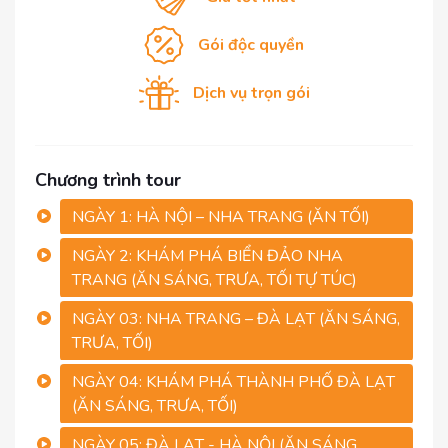
Gói độc quyền
Dịch vụ trọn gói
Chương trình tour
NGÀY 1: HÀ NỘI – NHA TRANG (ĂN TỐI)
NGÀY 2: KHÁM PHÁ BIỂN ĐẢO NHA
TRANG (ĂN SÁNG, TRƯA, TỐI TỰ TÚC)
NGÀY 03: NHA TRANG – ĐÀ LẠT (ĂN SÁNG,
TRƯA, TỐI)
NGÀY 04: KHÁM PHÁ THÀNH PHỐ ĐÀ LẠT
(ĂN SÁNG, TRƯA, TỐI)
NGÀY 05: ĐÀ LẠT - HÀ NỘI (ĂN SÁNG,