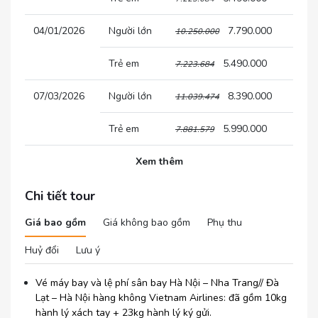
04/01/2026
Người lớn
7.790.000
10.250.000
Trẻ em
5.490.000
7.223.684
07/03/2026
Người lớn
8.390.000
11.039.474
Trẻ em
5.990.000
7.881.579
Xem thêm
Chi tiết tour
Giá bao gồm
Giá không bao gồm
Phụ thu
Huỷ đổi
Lưu ý
Vé máy bay và lệ phí sân bay Hà Nội – Nha Trang// Đà
Lạt – Hà Nội hàng không Vietnam Airlines: đã gồm 10kg
hành lý xách tay + 23kg hành lý ký gửi.