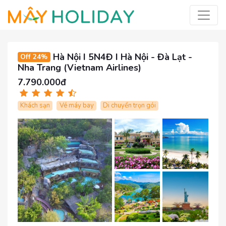
Hà Nội I 5N4Đ I Hà Nội - Đà Lạt -
Off 24%
Nha Trang (Vietnam Airlines)
7.790.000đ
Khách sạn
Vé máy bay
Di chuyển trọn gói